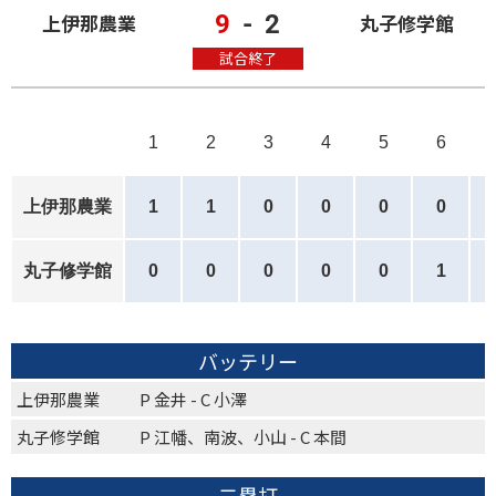
9
-
2
上伊那農業
丸子修学館
試合終了
1
2
3
4
5
6
上伊那農業
1
1
0
0
0
0
丸子修学館
0
0
0
0
0
1
バッテリー
上伊那農業
P 金井 - C 小澤
丸子修学館
P 江幡、南波、小山 - C 本間
二塁打