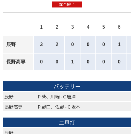
試合終了
1
2
3
4
5
6
辰野
3
2
0
0
0
1
長野高専
0
0
1
0
0
0
バッテリー
辰野
P 柴、川端 - C 唐澤
長野高専
P 野口、佐野 - C 坂本
二塁打
辰野