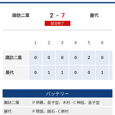
2
-
7
諏訪二葉
屋代
試合終了
1
2
3
4
5
6
諏訪二葉
0
0
0
0
2
0
屋代
0
1
1
0
0
1
バッテリー
諏訪二葉
P 伊藤、金子空、木村 - C 神田、金子空
屋代
P 塚田、越石 - C 新村