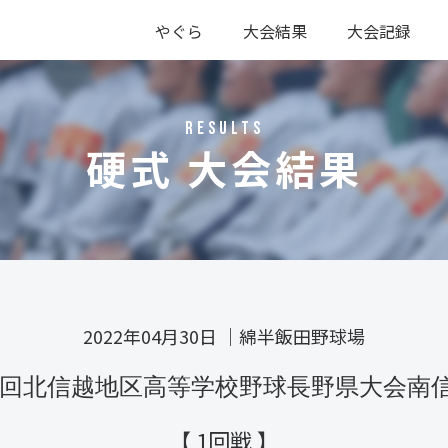
やぐら
大会結果
大会記録
硬式
軟式
硬式
軟式
RESULTS
硬式 大会結果
2022年04月30日
｜
綿半飯田野球場
46回北信越地区高等学校野球長野県大会南
【 1回戦 】