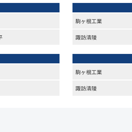
駒ヶ根工業
平
諏訪清陵
駒ヶ根工業
諏訪清陵