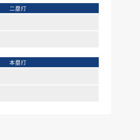
二塁打
本塁打