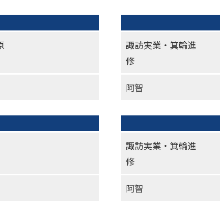
原
諏訪実業・箕輪進
修
阿智
諏訪実業・箕輪進
修
阿智