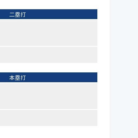
二塁打
本塁打