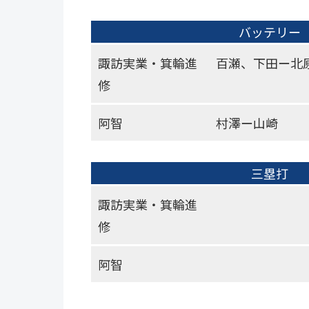
バッテリー
諏訪実業・箕輪進
百瀬、下田ー北
修
阿智
村澤ー山崎
三塁打
諏訪実業・箕輪進
修
阿智