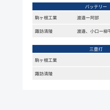
バッテリー
駒ヶ根工業
渡邉ー阿部
諏訪清陵
渡邉、小口ー柳
三塁打
駒ヶ根工業
諏訪清陵