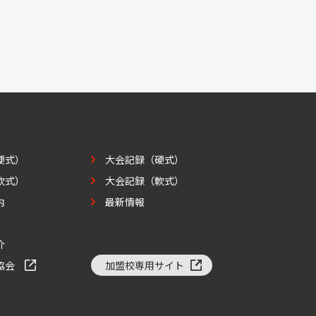
硬式）
大会記録（硬式）
軟式）
大会記録（軟式）
内
最新情報
介
協会
加盟校専用サイト