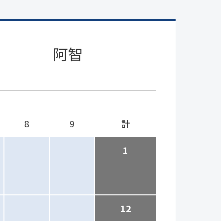
阿智
8
9
計
1
12