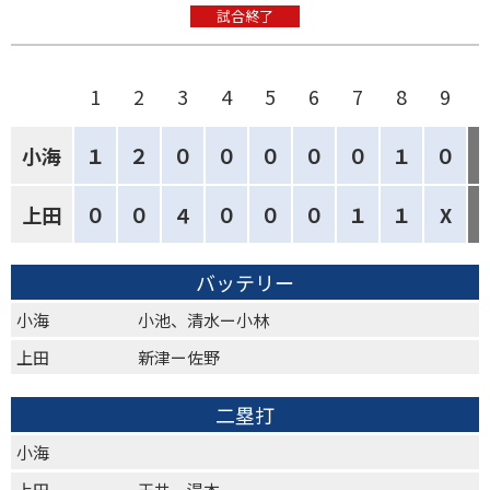
試合終了
1
2
3
4
5
6
7
8
9
小海
１
２
０
０
０
０
０
１
０
上田
０
０
４
０
０
０
１
１
X
バッテリー
小海
小池、清水ー小林
上田
新津ー佐野
二塁打
小海
上田
玉井、湯本