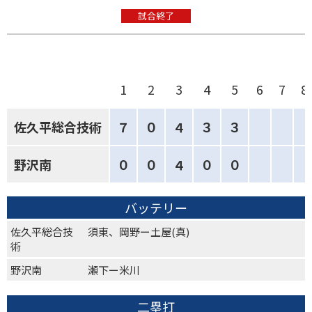
試合終了
1
2
3
4
5
6
7
8
佐久平総合技術
７
０
４
３
３
野沢南
０
０
４
０
０
バッテリー
佐久平総合技
須東、岡野ー土屋(真)
術
野沢南
瀬下ー米川
二塁打