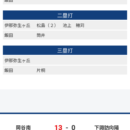
二塁打
伊那弥生ヶ丘
松島（２） 池上 穂苅
飯田
筒井
三塁打
伊那弥生ヶ丘
飯田
片桐
13
-
0
岡谷南
下諏訪向陽