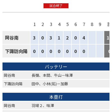
試合終了
1
2
3
4
5
6
7
8
9
計
岡谷南
3
0
3
1
2
0
4
1
下諏訪向陽
0
0
0
0
0
0
0
0
バッテリー
岡谷南
長嶺、本間、牛山－味澤
下諏訪向陽
田中、小林(拓)－加藤
本塁打
岡谷南
羽場２、味澤