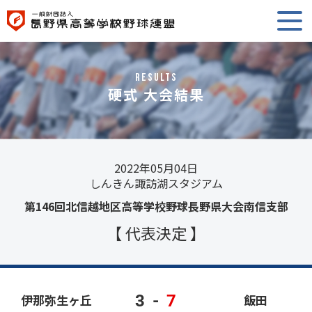
RESULTS
硬式 大会結果
2022年05月04日
しんきん諏訪湖スタジアム
第146回北信越地区高等学校野球長野県大会南信支部
【 代表決定 】
3
-
7
伊那弥生ヶ丘
飯田