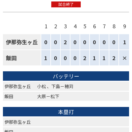
試合終了
1
2
3
4
5
6
7
8
9
伊那弥生ヶ丘
0
0
2
0
0
0
0
0
1
飯田
1
0
0
0
2
1
1
2
×
バッテリー
伊那弥生ヶ丘
小松 、下島－穂苅
飯田
大原－松下
本塁打
伊那弥生ヶ丘
飯田