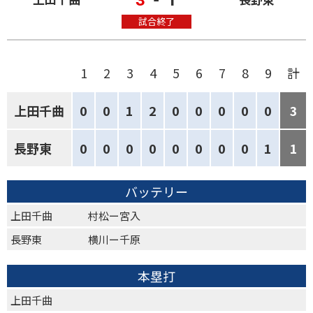
試合終了
1
2
3
4
5
6
7
8
9
計
上田千曲
0
0
1
2
0
0
0
0
0
3
長野東
0
0
0
0
0
0
0
0
1
1
バッテリー
上田千曲
村松ー宮入
長野東
横川ー千原
本塁打
上田千曲