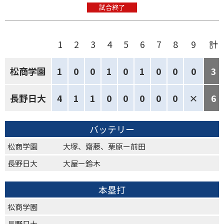
試合終了
1
2
3
4
5
6
7
8
9
計
松商学園
1
0
0
1
0
1
0
0
0
3
長野日大
4
1
1
0
0
0
0
0
×
6
バッテリー
松商学園
大塚、齋藤、栗原ー前田
長野日大
大屋ー鈴木
本塁打
松商学園
長野日大