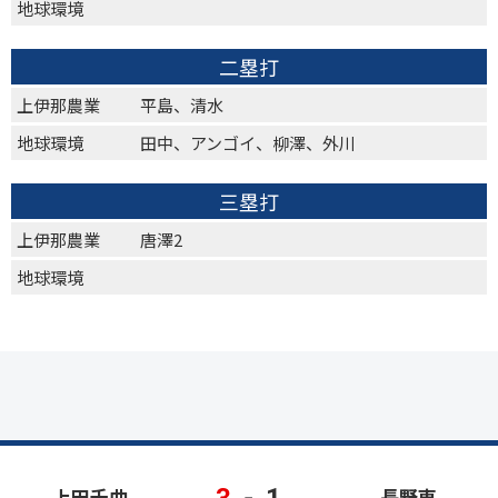
地球環境
二塁打
上伊那農業
平島、清水
地球環境
田中、アンゴイ、柳澤、外川
三塁打
上伊那農業
唐澤2
地球環境
3
-
1
上田千曲
長野東