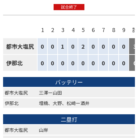
試合終了
1
2
3
4
5
6
7
8
9
計
都市大塩尻
0
0
1
0
2
0
0
0
0
3
伊那北
0
0
0
0
0
0
0
0
0
0
バッテリー
都市大塩尻
三澤ー山田
伊那北
埋橋、大野、松崎ー酒井
二塁打
都市大塩尻
山岸