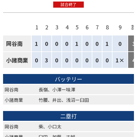
試合終了
1
2
3
4
5
6
7
8
9
計
岡谷南
1
0
0
0
1
0
0
1
0
3
小諸商業
0
3
0
0
0
0
0
0
1×
4
バッテリー
岡谷南
長嶺、小澤ー味澤
小諸商業
竹腰、井出、浅沼ー臼田
二塁打
岡谷南
柴、小口太
小諸商業
臼田、加藤、古越