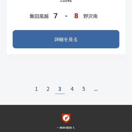
7
-
8
飯田風越
野沢南
詳細を見る
1
2
3
4
5
...