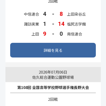
2回戦
4
-
8
中信連合
上田染谷丘
1
-
14
諏訪実業
塩尻志学館
9
-
0
上田
南信連合
詳細を見る
2026年07月06日
佐久総合運動公園野球場
第108回 全国高等学校野球選手権長野大会
2回戦