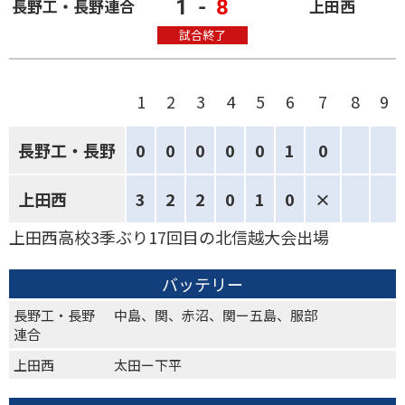
1
-
8
長野工・長野連合
上田西
試合終了
1
2
3
4
5
6
7
8
9
長野工・長野
0
0
0
0
0
1
0
上田西
3
2
2
0
1
0
×
上田西高校3季ぶり17回目の北信越大会出場
バッテリー
長野工・長野
中島、関、赤沼、関ー五島、服部
連合
上田西
太田ー下平