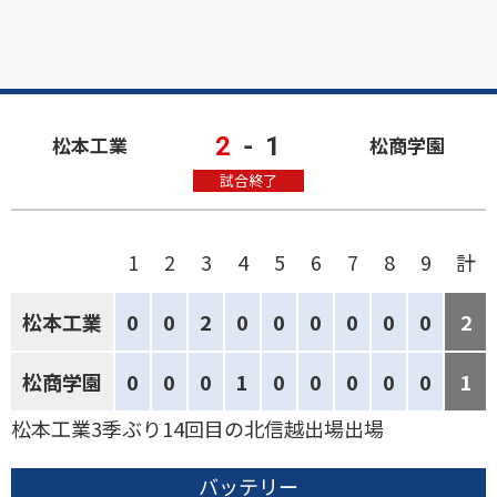
2
-
1
松本工業
松商学園
試合終了
1
2
3
4
5
6
7
8
9
計
松本工業
0
0
2
0
0
0
0
0
0
2
松商学園
0
0
0
1
0
0
0
0
0
1
松本工業3季ぶり14回目の北信越出場出場
バッテリー