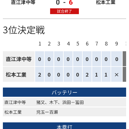
0
-
6
直江津中等
松本工業
試合終了
3位決定戦
1
2
3
4
5
6
7
8
9
直江津中等
0
0
0
0
0
0
0
0
0
松本工業
2
0
0
0
0
2
1
1
×
バッテリー
直江津中等
猪又、木下、浜田－冨田
松本工業
児玉ー百瀬
本塁打