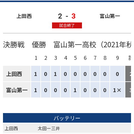
2
-
3
上田西
富山第一
試合終了
決勝戦 優勝 富山第一高校（2021年秋
1
2
3
4
5
6
7
8
9
計
上田西
1
0
1
0
0
0
0
0
0
2
富山第一
1
0
0
0
1
0
0
0
1×
3
バッテリー
上田西
太田ー三井