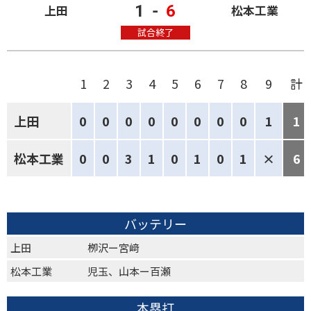
1
-
6
上田
松本工業
試合終了
1
2
3
4
5
6
7
8
9
計
上田
0
0
0
0
0
0
0
0
1
1
松本工業
0
0
3
1
0
1
0
1
×
6
バッテリー
上田
栁沢ー宮﨑
松本工業
児玉、山本ー百瀬
本塁打