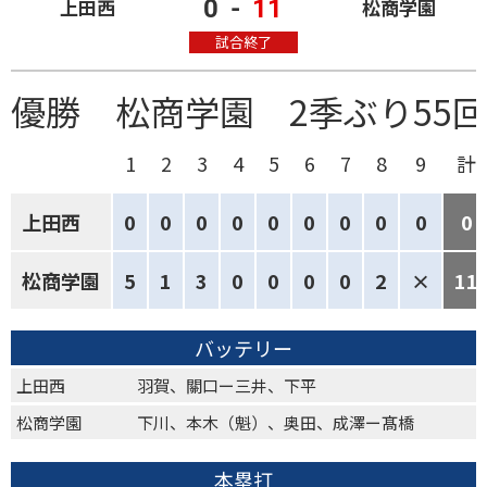
0
-
11
上田西
松商学園
試合終了
優勝 松商学園 2季ぶり55
1
2
3
4
5
6
7
8
9
計
上田西
0
0
0
0
0
0
0
0
0
0
松商学園
5
1
3
0
0
0
0
2
×
11
バッテリー
上田西
羽賀、關口ー三井、下平
松商学園
下川、本木（魁）、奥田、成澤ー髙橋
本塁打