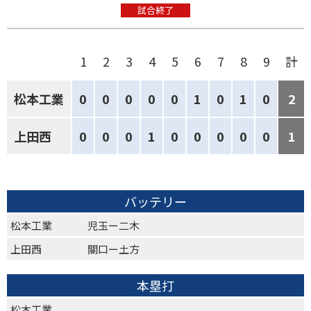
試合終了
1
2
3
4
5
6
7
8
9
計
松本工業
0
0
0
0
0
1
0
1
0
2
上田西
0
0
0
1
0
0
0
0
0
1
バッテリー
松本工業
児玉ー二木
上田西
關口ー土方
本塁打
松本工業