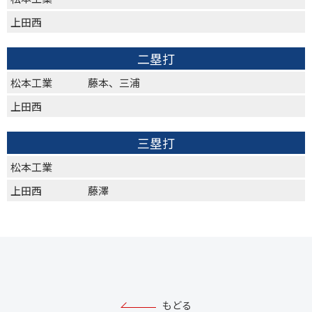
上田西
二塁打
松本工業
藤本、三浦
上田西
三塁打
松本工業
上田西
藤澤
もどる