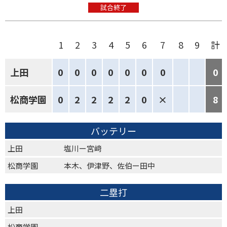
試合終了
1
2
3
4
5
6
7
8
9
計
上田
0
0
0
0
0
0
0
0
松商学園
0
2
2
2
2
0
×
8
バッテリー
上田
塩川ー宮﨑
松商学園
本木、伊津野、佐伯ー田中
二塁打
上田
松商学園