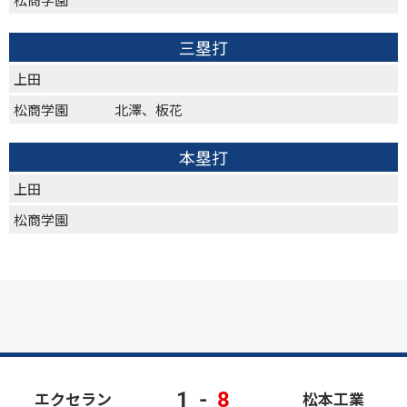
三塁打
上田
松商学園
北澤、板花
本塁打
上田
松商学園
1
-
8
エクセラン
松本工業