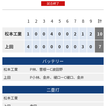
試合終了
1
2
3
4
5
6
7
8
9
計
松本工業
1
0
0
4
0
0
2
1
2
10
上田
4
0
0
0
0
0
0
3
0
7
バッテリー
松本工業
P林、曽根ーC波田野
上田
P小林、金井、樋口ーC樋口、金井
二塁打
松本工業
上田
寺田