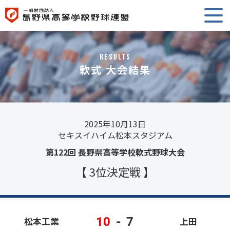
RESULTS
軟式 大会結果
2025年10月13日
セキスイハイム松本スタジアム
第122回 長野県高等学校軟式野球大会
【 3位決定戦 】
10
-
7
松本工業
上田