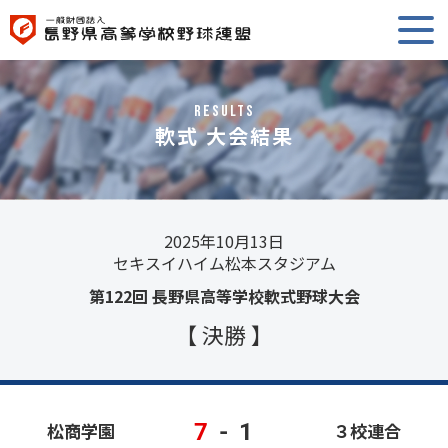
RESULTS
軟式 大会結果
2025年10月13日
セキスイハイム松本スタジアム
第122回 長野県高等学校軟式野球大会
【 決勝 】
7
-
1
松商学園
３校連合