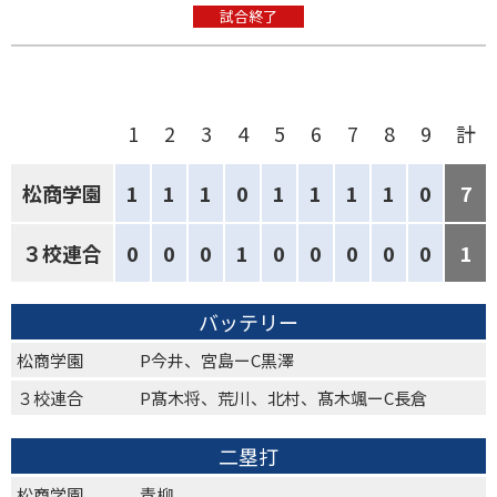
試合終了
1
2
3
4
5
6
7
8
9
計
松商学園
1
1
1
0
1
1
1
1
0
7
３校連合
0
0
0
1
0
0
0
0
0
1
バッテリー
松商学園
P今井、宮島ーC黒澤
３校連合
P髙木将、荒川、北村、髙木颯ーC長倉
二塁打
松商学園
青柳