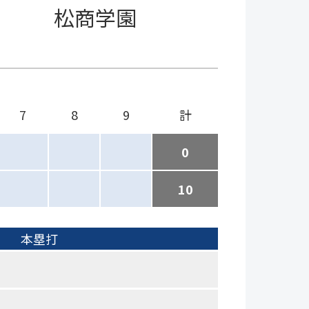
松商学園
7
8
9
計
0
10
本塁打