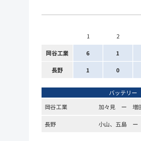
1
2
岡谷工業
6
1
長野
1
0
バッテリー
岡谷工業
加々見 ー 増
長野
小山、五島 ー