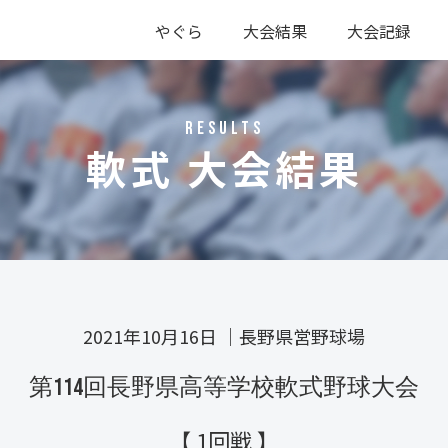
やぐら
大会結果
大会記録
硬式
軟式
硬式
軟式
RESULTS
軟式 大会結果
2021年10月16日
｜
長野県営野球場
第114回長野県高等学校軟式野球大会
【 1回戦 】