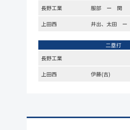
長野工業
服部 ー 関
上田西
井出、太田 ー
二塁打
長野工業
上田西
伊藤(吉)