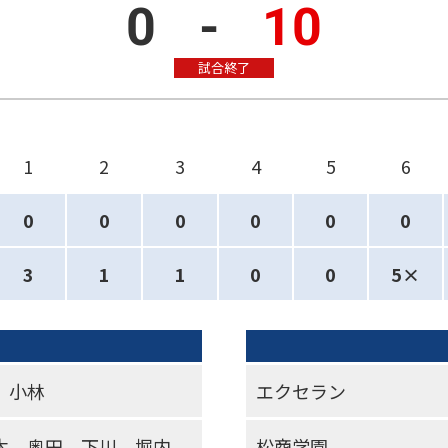
0
-
10
試合終了
1
2
3
4
5
6
0
0
0
0
0
0
3
1
1
0
0
5×
 小林
エクセラン
木、奥田、下川、堀内
松商学園