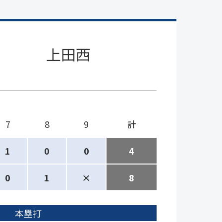
上田西
7
8
9
計
1
0
0
4
0
1
×
8
本塁打