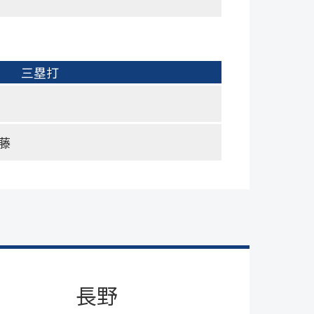
三塁打
藤
長野