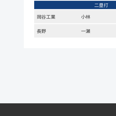
二塁打
岡谷工業
小林
長野
一瀬