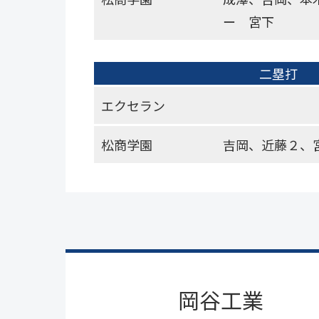
ー 宮下
二塁打
エクセラン
松商学園
吉岡、近藤２、
岡谷工業