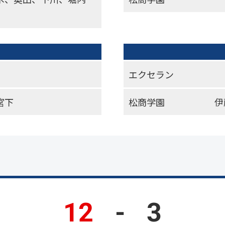
エクセラン
宮下
松商学園
伊
12
-
3