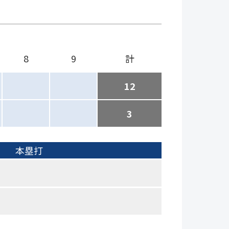
8
9
計
12
3
本塁打