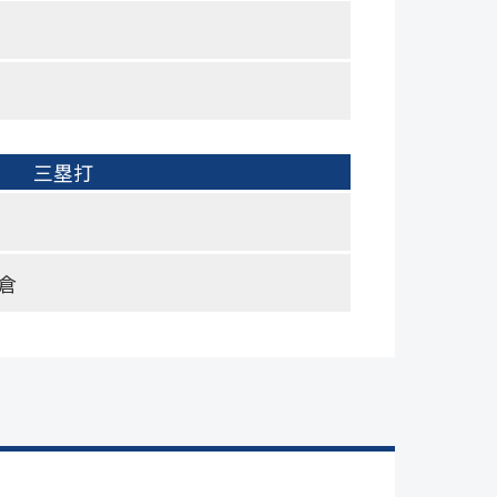
三塁打
倉