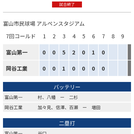
試合終了
富山市民球場 アルペンスタジアム
7回コールド
1
2
3
4
5
6
7
8
9
富山第一
0
0
5
2
0
1
0
岡谷工業
0
0
1
0
0
0
0
バッテリー
富山第一
村、八幡 ー 二杉
岡谷工業
加々見、信澤、百瀬 ー 増田
二塁打
富山第一
谷口